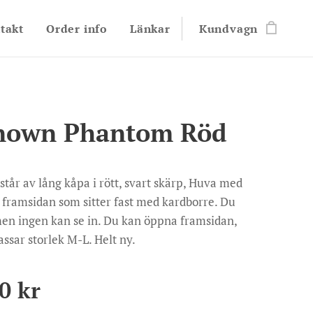
takt
Order info
Länkar
Kundvagn
nown Phantom Röd
tår av lång kåpa i rött, svart skärp, Huva med
å framsidan som sitter fast med kardborre. Du
men ingen kan se in. Du kan öppna framsidan,
Passar storlek M-L. Helt ny.
0
kr