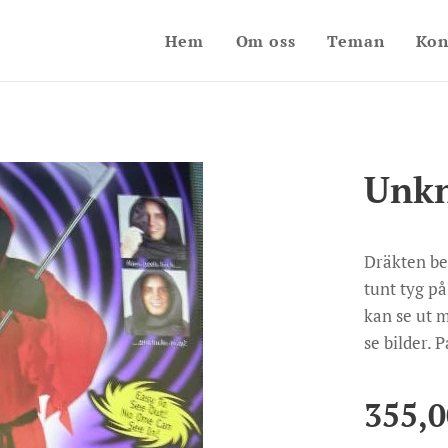
Hem
Om oss
Teman
Kon
Unk
Dräkten bes
tunt tyg p
kan se ut 
se bilder. 
355,0