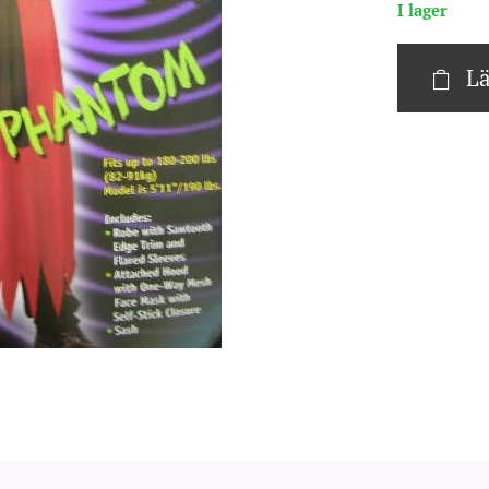
I lager
Lä