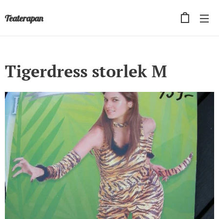
Teaterapan
Tigerdress storlek M