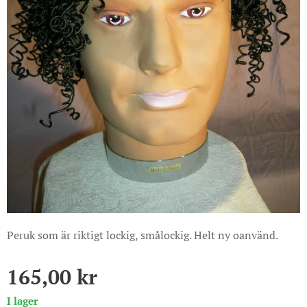
Peruk som är riktigt lockig, smålockig. Helt ny oanvänd.
165,00
kr
I lager