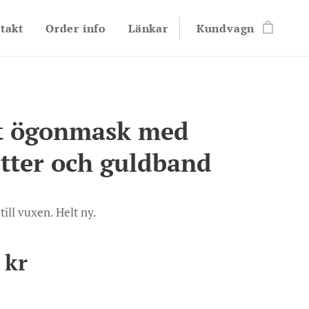
takt
Order info
Länkar
Kundvagn
t ögonmask med
etter och guldband
ill vuxen. Helt ny.
kr