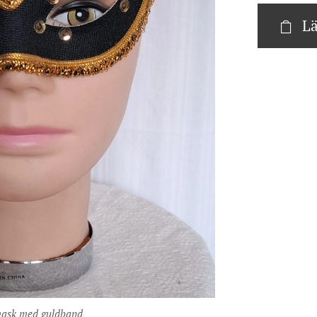
Lä
mask med guldband