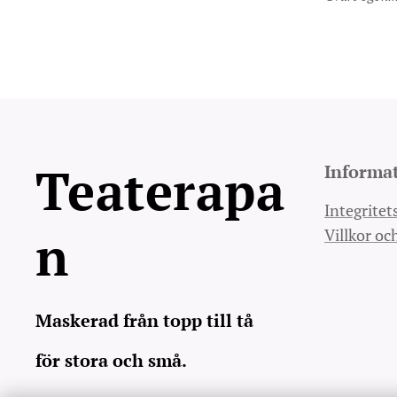
Teaterapa
Informa
Integritet
n
Villkor oc
Maskerad från topp till tå
för stora och små.