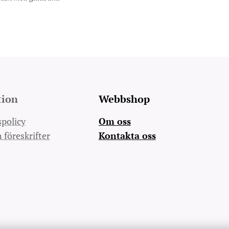
tion
Webbshop
spolicy
Om oss
h föreskrifter
Kontakta oss