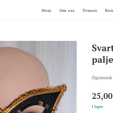
Hem
Om oss
Teman
Kon
Svar
palj
Ögonmask t
25,00
I lager