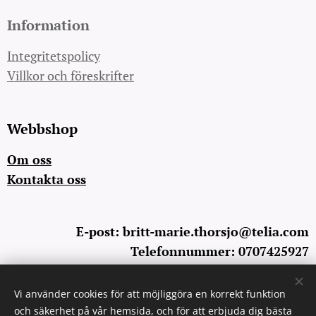
Information
Integritetspolicy
Villkor och föreskrifter
Webbshop
Om oss
Kontakta oss
E-post: britt-marie.thorsjo@telia.com
Telefonnummer: 0707425927
Vi använder cookies för att möjliggöra en korrekt funktion
Cookies
och säkerhet på vår hemsida, och för att erbjuda dig bästa