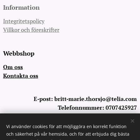
Information
Integritetspolicy
Villkor och föreskrifter
Webbshop
Om oss
Kontakta oss
E-post: britt-marie.thorsjo@telia.com
Telefonnummer: 0707425927
Vi använder cookies för att möjliggöra en korrekt funktion
Cookies
och säkerhet på vår hemsida, och för att erbjuda dig bästa