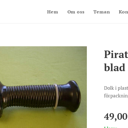
Hem
Om oss
Teman
Kon
Pira
blad
Dolk i plas
förpacknin
49,00