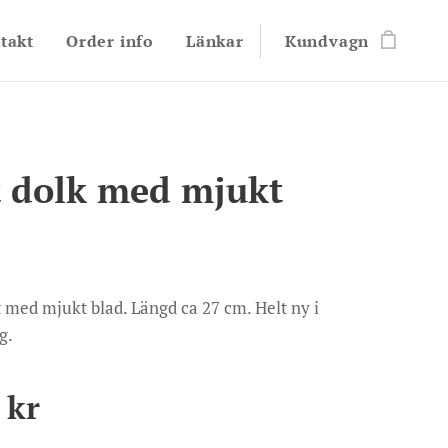
takt
Order info
Länkar
Kundvagn
t dolk med mjukt
t med mjukt blad. Längd ca 27 cm. Helt ny i
g.
kr