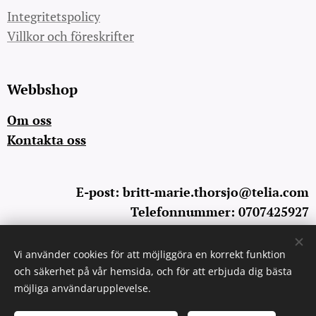
Integritetspolicy
Villkor och föreskrifter
Webbshop
Om oss
Kontakta oss
E-post: britt-marie.thorsjo@telia.com
Telefonnummer: 0707425927
Vi använder cookies för att möjliggöra en korrekt funktion
Cookies
och säkerhet på vår hemsida, och för att erbjuda dig bästa
möjliga användarupplevelse.