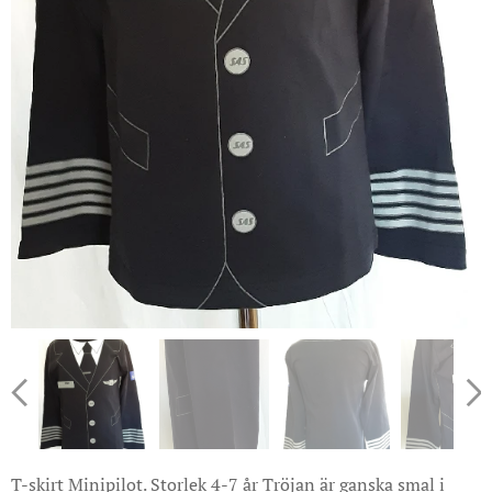
T-skirt Minipilot. Storlek 4-7 år Tröjan är ganska smal i