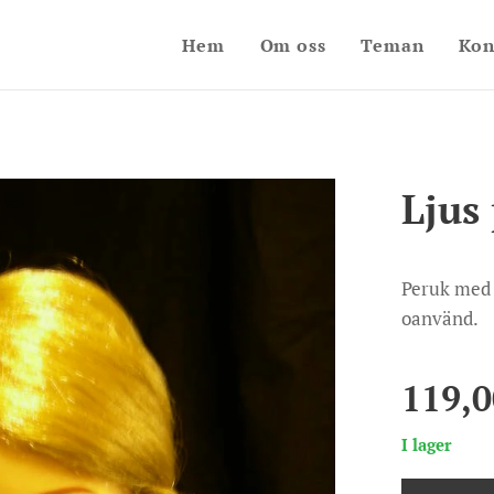
Hem
Om oss
Teman
Kon
Ljus
Peruk med k
oanvänd.
119,0
I lager