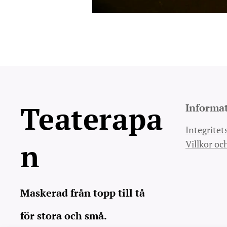
Teaterapa
Informa
Integritet
n
Villkor oc
Maskerad från topp till tå
för stora och små.