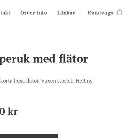
takt
Order info
Länkar
Kundvagn
 peruk med flätor
orta ljusa flätor. Vuxen storlek. Helt ny
0
kr