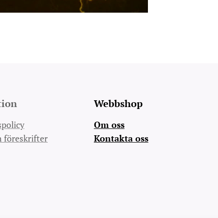
tion
Webbshop
spolicy
Om oss
h föreskrifter
Kontakta oss