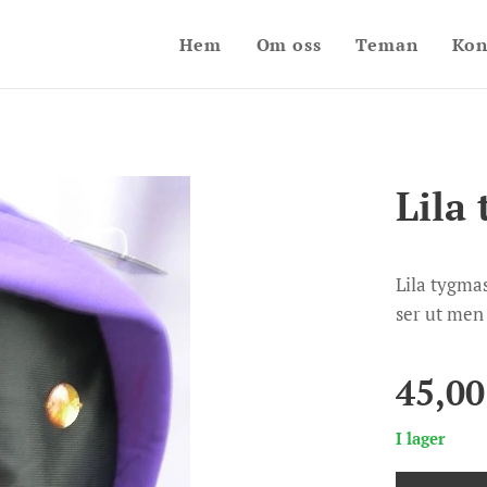
Hem
Om oss
Teman
Kon
Lila
Lila tygmas
ser ut men 
45,00
I lager