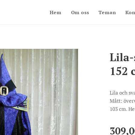
Hem
Om oss
Teman
Kon
Lila
152 c
Lila och sv
Mått: överv
103 cm. He
309,0