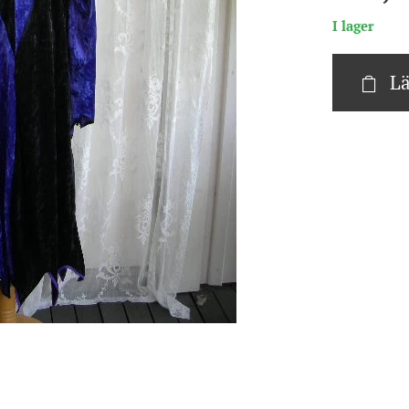
I lager
Lä