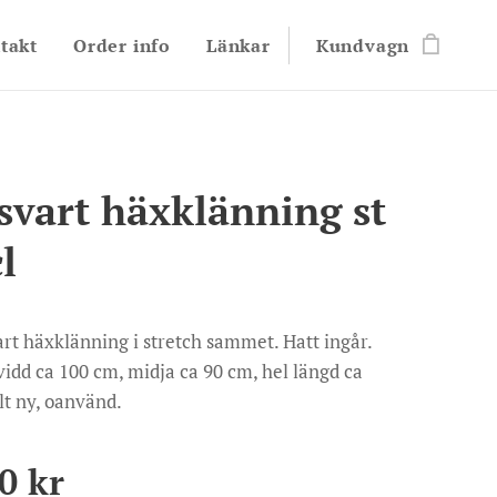
takt
Order info
Länkar
Kundvagn
-svart häxklänning st
l
art häxklänning i stretch sammet. Hatt ingår.
idd ca 100 cm, midja ca 90 cm, hel längd ca
lt ny, oanvänd.
0
kr