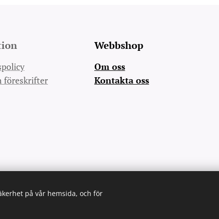
tion
Webbshop
spolicy
Om oss
h föreskrifter
Kontakta oss
säkerhet på vår hemsida, och för
Cookies