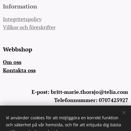
Information
Integritetspolicy
Villkor och föreskrifter
Webbshop
Om oss
Kontakta oss
E-post: britt-marie.thorsjo@telia.com
Telefonnummer: 0707425927
Vi använder cookies för att möjliggöra en korrekt funktion
Cookies
och säkerhet på vår hemsida, och för att erbjuda dig bästa