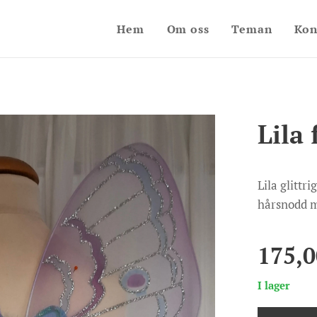
Hem
Om oss
Teman
Kon
Lila 
Lila glittr
hårsnodd m
175,0
I lager