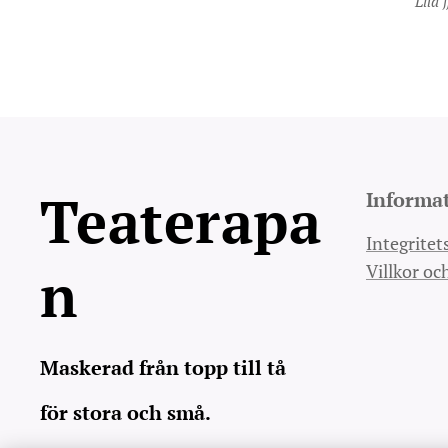
Lila 
Teaterapa
Informa
Integritet
n
Villkor oc
Maskerad från topp till tå
för stora och små.