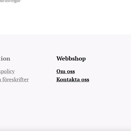
fjärilsvingar
tion
Webbshop
spolicy
Om oss
h föreskrifter
Kontakta oss