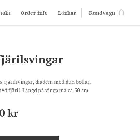
takt
Order info
Länkar
Kundvagn
fjärilsvingar
iga fjärilsvingar, diadem med dun bollar,
ed fjäril. Längd på vingarna ca 50 cm.
0
kr