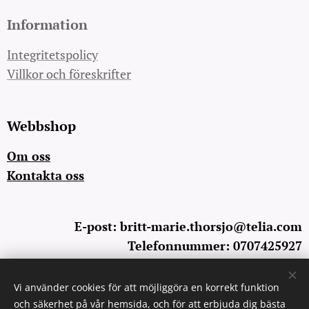
Information
Integritetspolicy
Villkor och föreskrifter
Webbshop
Om oss
Kontakta oss
E-post: britt-marie.thorsjo@telia.com
Telefonnummer: 0707425927
Vi använder cookies för att möjliggöra en korrekt funktion
Cookies
och säkerhet på vår hemsida, och för att erbjuda dig bästa